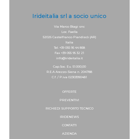
Irideitalia srl a socio unico
Via Marco Biagi snc
Loc. Faella
52026 Castelfranco Piandiscò (AR)
Italia
Tel. +39 055 95 44 858
Fax +39 055 95 32 21
info@irideitalia.it
Cap.Soc. Eu. 51.000,00
R.E.A Arezzo-Siena n. 204788
C.f. / P.iva 02303990481
OFFERTE
PREVENTIVI
RICHIEDI SUPPORTO
TECNICO
IRIDENEWS
CONTATTI
AZIENDA