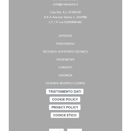
info@irideitalia.it
Cap.Soc. Eu. 51.000,00
R.E.A Arezzo-Siena n. 204788
C.f. / P.iva 02303990481
OFFERTE
PREVENTIVI
RICHIEDI SUPPORTO
TECNICO
IRIDENEWS
CONTATTI
AZIENDA
DIVENTA NOSTRO CLIENTE