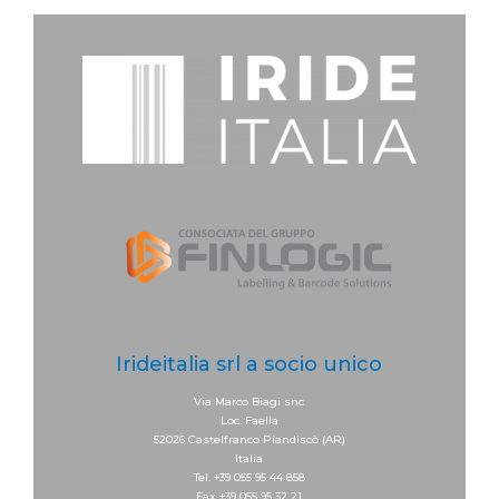
Irideitalia srl a socio unico
Via Marco Biagi snc
Loc. Faella
52026 Castelfranco Piandiscò (AR)
Italia
Tel. +39 055 95 44 858
Fax +39 055 95 32 21