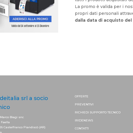
La promo è valida per i nost
propri dati personali attrav
dalla data di acquisto de
OFFERTE
ideitalia srl a socio
PREVENTIVI
nico
RICHIEDI SUPPORTO
TECNICO
 Marco Biagi snc
IRIDENEWS
. Faella
26 Castelfranco Piandiscò (AR)
CONTATTI
ia