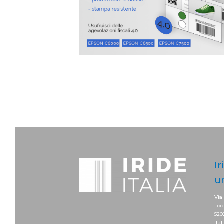
Ir
u
Via
Loc
520
Ital