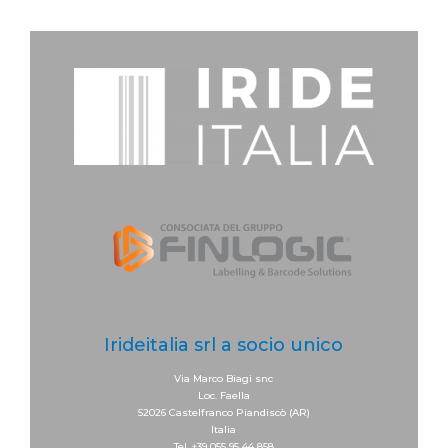
Irideitalia srl a socio unico
Via Marco Biagi snc
Loc. Faella
52026 Castelfranco Piandiscò (AR)
Italia
Tel. +39 055 95 44 858