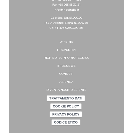
Fax +39 055 95 32 21
info@irideitalia.it
Cap.Soc. Eu. 51.000,00
R.E.A Arezzo-Siena n. 204788
C.f. / P.iva 02303990481
OFFERTE
PREVENTIVI
RICHIEDI SUPPORTO
TECNICO
IRIDENEWS
CONTATTI
AZIENDA
DIVENTA NOSTRO CLIENTE