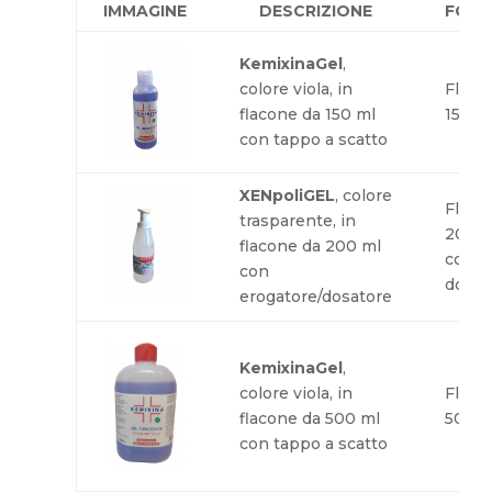
IMMAGINE
DESCRIZIONE
FOR
KemixinaGel
,
colore viola, in
Flaco
flacone da 150 ml
150 m
con tappo a scatto
XENpoliGEL
, colore
Flaco
trasparente, in
200 m
flacone da 200 ml
con
con
dosat
erogatore/dosatore
KemixinaGel
,
colore viola, in
Flaco
flacone da 500 ml
500 m
con tappo a scatto