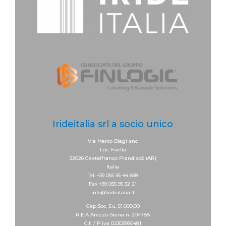
Irideitalia srl a socio unico
Via Marco Biagi snc
Loc. Faella
52026 Castelfranco Piandiscò (AR)
Italia
Tel. +39 055 95 44 858
Fax +39 055 95 32 21
info@irideitalia.it
Cap.Soc. Eu. 51.000,00
R.E.A Arezzo-Siena n. 204788
C.f. / P.iva 02303990481