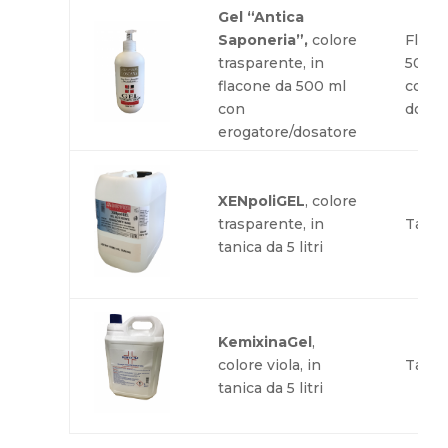
Gel “Antica
Saponeria”,
colore
Flaco
trasparente, in
500 m
flacone da 500 ml
con
con
dosat
erogatore/dosatore
XENpoliGEL
, colore
trasparente, in
Tanic
tanica da 5 litri
KemixinaGel
,
colore viola, in
Tanic
tanica da 5 litri