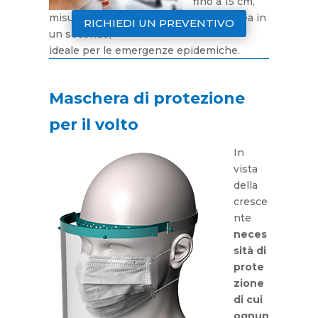
fino a 15 cm,
misurazione della temperatura corporea in
RICHIEDI UN PREVENTIVO
un secondo,
ideale per le emergenze epidemiche.
Maschera di protezione
per il volto
In
vista
della
cresce
nte
neces
sità di
prote
zione
di cui
ognun