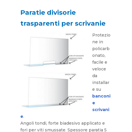
Paratie divisorie
trasparenti per scrivanie
Protezio
ne in
policarb
onato,
facile e
veloce
da
installar
e su
banconi
e
scrivani
e
.
Angoli tondi, forte biadesivo applicato e
fori per viti smussate. Spessore paratia 5