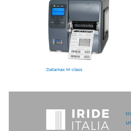
Datamax M-class
Ir
u