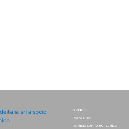
OFFERTE
ideitalia srl a socio
PREVENTIVI
nico
RICHIEDI SUPPORTO
TECNICO