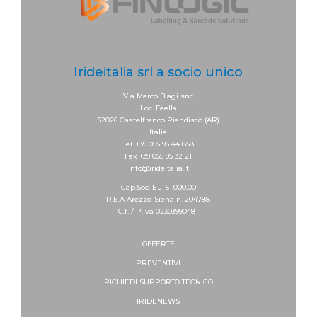
Irideitalia srl a socio unico
Via Marco Biagi snc
Loc. Faella
52026 Castelfranco Piandiscò (AR)
Italia
Tel. +39 055 95 44 858
Fax +39 055 95 32 21
info@irideitalia.it
Cap.Soc. Eu. 51.000,00
R.E.A Arezzo-Siena n. 204788
C.f. / P.iva 02303990481
OFFERTE
PREVENTIVI
RICHIEDI SUPPORTO
TECNICO
IRIDENEWS