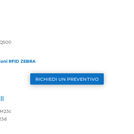
 ZQ500
zioni RFID ZEBRA
RICHIEDI UN PREVENTIVO
ll
PM23c
23d