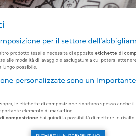
ti
mposizione per il settore dell’abbiglia
 altro prodotto tessile necessita di apposite
etichette di com
re alle modalità di lavaggio e asciugatura a cui potersi attenere
a lungo possibile.
ione personalizzate sono un important
i sopra, le etichette di composizione riportano spesso anche i
mportante elemento di marketing.
 di composizione
hai quindi la possibilità di mettere in risalto
RICHIEDI UN PREVENTIVO