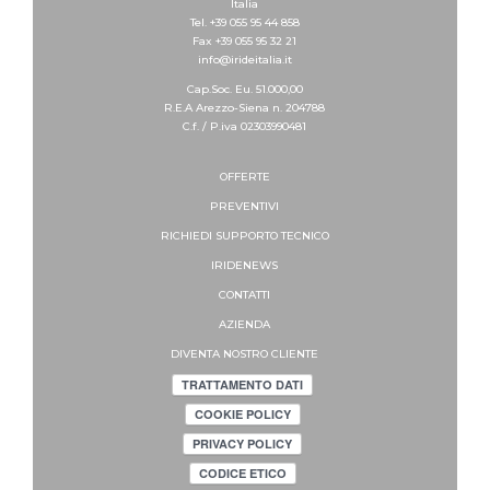
Italia
Tel. +39 055 95 44 858
Fax +39 055 95 32 21
info@irideitalia.it
Cap.Soc. Eu. 51.000,00
R.E.A Arezzo-Siena n. 204788
C.f. / P.iva 02303990481
OFFERTE
PREVENTIVI
RICHIEDI SUPPORTO
TECNICO
IRIDENEWS
CONTATTI
AZIENDA
DIVENTA NOSTRO CLIENTE