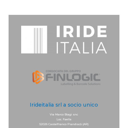
Irideitalia srl a socio unico
Via Marco Biagi snc
Loc. Faella
52026 Castelfranco Piandiscò (AR)