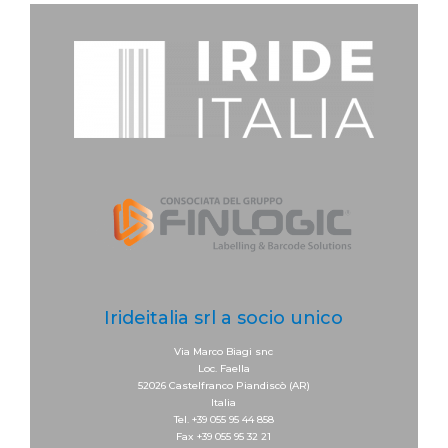
Irideitalia srl a socio unico
Via Marco Biagi snc
Loc. Faella
52026 Castelfranco Piandiscò (AR)
Italia
Tel. +39 055 95 44 858
Fax +39 055 95 32 21