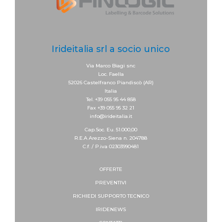
Irideitalia srl a socio unico
Via Marco Biagi snc
Loc. Faella
52026 Castelfranco Piandiscò (AR)
Italia
Tel. +39 055 95 44 858
Fax +39 055 95 32 21
info@irideitalia.it
Cap.Soc. Eu. 51.000,00
R.E.A Arezzo-Siena n. 204788
C.f. / P.iva 02303990481
OFFERTE
PREVENTIVI
RICHIEDI SUPPORTO
TECNICO
IRIDENEWS