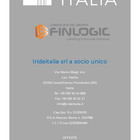
Irideitalia srl a socio unico
Via Marco Biagi snc
Loc. Faella
52026 Castelfranco Piandiscò (AR)
Italia
Tel. +39 055 95 44 858
Fax +39 055 95 32 21
info@irideitalia.it
Cap.Soc. Eu. 51.000,00
R.E.A Arezzo-Siena n. 204788
C.f. / P.iva 02303990481
OFFERTE