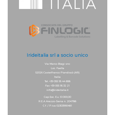
Irideitalia srl a socio unico
Via Marco Biagi snc
Loc. Faella
52026 Castelfranco Piandiscò (AR)
Italia
Tel. +39 055 95 44 858
Fax +39 055 95 32 21
info@irideitalia.it
Cap.Soc. Eu. 51.000,00
R.E.A Arezzo-Siena n. 204788
C.f. / P.iva 02303990481