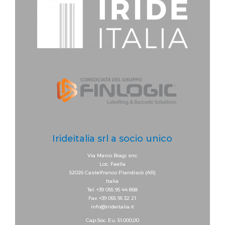
Irideitalia srl a socio unico
Via Marco Biagi snc
Loc. Faella
52026 Castelfranco Piandiscò (AR)
Italia
Tel. +39 055 95 44 858
Fax +39 055 95 32 21
info@irideitalia.it
Cap.Soc. Eu. 51.000,00