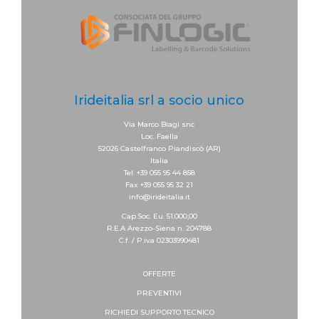
Irideitalia srl a socio unico
Via Marco Biagi snc
Loc. Faella
52026 Castelfranco Piandiscò (AR)
Italia
Tel. +39 055 95 44 858
Fax +39 055 95 32 21
info@irideitalia.it
Cap.Soc. Eu. 51.000,00
R.E.A Arezzo-Siena n. 204788
C.f. / P.iva 02303990481
OFFERTE
PREVENTIVI
RICHIEDI SUPPORTO
TECNICO