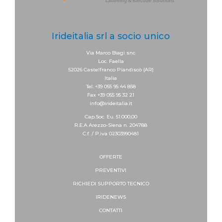
Irideitalia srl a socio unico
Via Marco Biagi snc
Loc. Faella
52026 Castelfranco Piandiscò (AR)
Italia
Tel. +39 055 95 44 858
Fax +39 055 95 32 21
info@irideitalia.it
Cap.Soc. Eu. 51.000,00
R.E.A Arezzo-Siena n. 204788
C.f. / P.iva 02303990481
OFFERTE
PREVENTIVI
RICHIEDI SUPPORTO
TECNICO
IRIDENEWS
CONTATTI