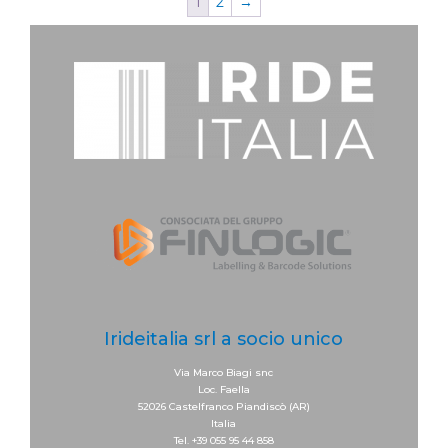
1
2
→
Irideitalia srl a socio unico
Via Marco Biagi snc
Loc. Faella
52026 Castelfranco Piandiscò (AR)
Italia
Tel. +39 055 95 44 858