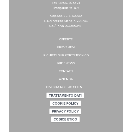
Fax +39 055 95 32 21
info@irideitalia.it
Cap.Soc. Eu. 51.000,00
R.E.A Arezzo-Siena n. 204788
C.f. / P.iva 02303990481
OFFERTE
PREVENTIVI
RICHIEDI SUPPORTO
TECNICO
IRIDENEWS
CONTATTI
AZIENDA
DIVENTA NOSTRO CLIENTE