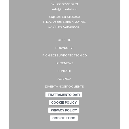
Fax +39 055 95 32 21
info@irideitalia.it
Cap.Soc. Eu. 51.000,00
R.E.A Arezzo-Siena n. 204788
C.f. / P.iva 02303990481
OFFERTE
PREVENTIVI
RICHIEDI SUPPORTO
TECNICO
IRIDENEWS
CONTATTI
AZIENDA
DIVENTA NOSTRO CLIENTE