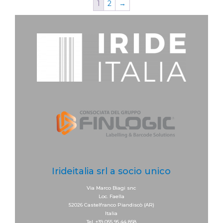
1
2
→
Irideitalia srl a socio unico
Via Marco Biagi snc
Loc. Faella
52026 Castelfranco Piandiscò (AR)
Italia
Tel. +39 055 95 44 858