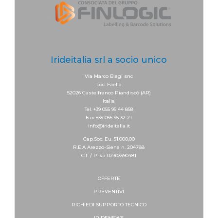
Irideitalia srl a socio unico
Via Marco Biagi snc
Loc. Faella
52026 Castelfranco Piandiscò (AR)
Italia
Tel. +39 055 95 44 858
Fax +39 055 95 32 21
info@irideitalia.it
Cap.Soc. Eu. 51.000,00
R.E.A Arezzo-Siena n. 204788
C.f. / P.iva 02303990481
OFFERTE
PREVENTIVI
RICHIEDI SUPPORTO
TECNICO
IRIDENEWS