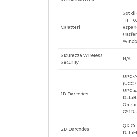
Set di
“H ~ 0
Caratteri
espand
trasfer
Window
Sicurezza Wireless
N/A
Security
UPC-A
(UCC /
UPCad
1D Barcodes
DataBa
Omnidi
GS1Da
QR Cod
2D Barcodes
DataM