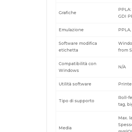
PPLA: 
Grafiche
GDI P
Emulazione
PPLA,
Software modifica
Windo
etichetta
from S
Compatibilità con
N/A
Windows
Utilità software
Printe
Roll-f
Tipo di supporto
tag, b
Max. l
Spesso
Media
mm)OD 