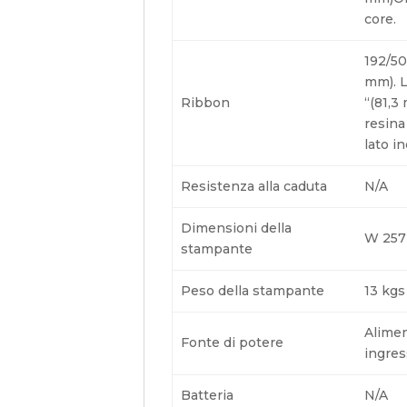
core.
192/50
mm). L
Ribbon
“(81,3
resina
lato i
Resistenza alla caduta
N/A
Dimensioni della
W 257
stampante
Peso della stampante
13 kgs
Alimen
Fonte di potere
ingres
Batteria
N/A