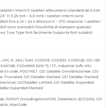
 caratteri interni 5 caratteri alfanumerici standard da 0,049
,23” H (1,25 mm ~ 6,0 mm) I caratteri interni sono
ibili fino a 24 × 24 4 direzioni 0 ~ 270 rotazione I caratteri
ibili sono scaricabili Possibilità di stampare qualsiasi
s True Type font facilmente Supporta font scalabili
, UPC-E, JAN / EAN, CODE39, CODE93, CODE128, GS1-128
 EAN128), CODABAR (NW-7), ITF, Industrial 2of5, MSI,
d-on code, POSTNET, GS1 DataBar Omnidirezionale, GS1
r Truncated, GS1 DataBar Stacked, GS1 DataBar Stacked
recional, GS1DataBar Limited, GS1 DataBar Expanded,
taBar Expanded Stacked
e, PDF417 (includingMicroPDF), DataMatrix (ECC200), GS1
atrix, MaxiCode