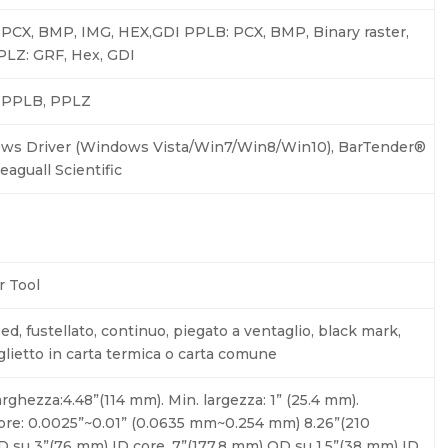
PCX, BMP, IMG, HEX,GDI PPLB: PCX, BMP, Binary raster,
PLZ: GRF, Hex, GDI
 PPLB, PPLZ
ws Driver (Windows Vista/Win7/Win8/Win10), BarTender®
eaguall Scientific
r Tool
eed, fustellato, continuo, piegato a ventaglio, black mark,
iglietto in carta termica o carta comune
arghezza:4.48”(114 mm). Min. largezza: 1” (25.4 mm).
re: 0.0025”~0.01” (0.0635 mm~0.254 mm) 8.26”(210
su 3”(76 mm) ID core. 7”(177.8 mm) OD su 1.5”(38 mm) ID