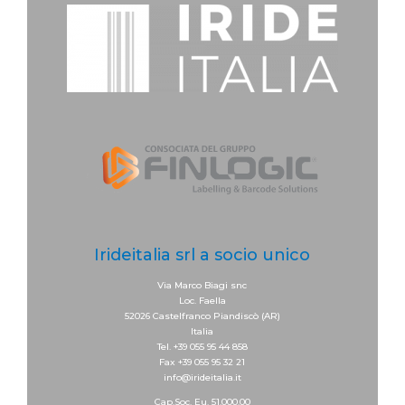
Irideitalia srl a socio unico
Via Marco Biagi snc
Loc. Faella
52026 Castelfranco Piandiscò (AR)
Italia
Tel. +39 055 95 44 858
Fax +39 055 95 32 21
info@irideitalia.it
Cap.Soc. Eu. 51.000,00