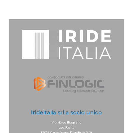
Irideitalia srl a socio unico
Via Marco Biagi snc
Loc. Faella
52026 Castelfranco Piandiscò (AR)