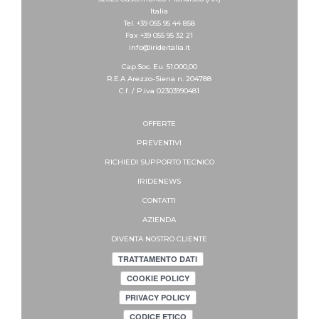
Italia
Tel. +39 055 95 44 858
Fax +39 055 95 32 21
info@irideitalia.it
Cap.Soc. Eu. 51.000,00
R.E.A Arezzo-Siena n. 204788
C.f. / P.iva 02303990481
OFFERTE
PREVENTIVI
RICHIEDI SUPPORTO
TECNICO
IRIDENEWS
CONTATTI
AZIENDA
DIVENTA NOSTRO CLIENTE