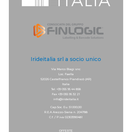
Irideitalia srl a socio unico
Via Marco Biagi snc
Loc. Faella
52026 Castelfranco Piandiscò (AR)
Italia
Tel. +39 055 95 44 858
Fax +39 055 95 32 21
info@irideitalia.it
Cap.Soc. Eu. 51.000,00
R.E.A Arezzo-Siena n. 204788
C.f. / P.iva 02303990481
OFFERTE