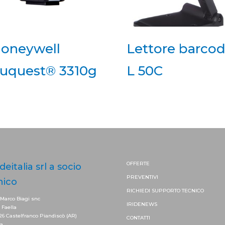
oneywell
Lettore barco
uquest® 3310g
L 50C
OFFERTE
ideitalia srl a socio
PREVENTIVI
nico
RICHIEDI SUPPORTO
TECNICO
 Marco Biagi snc
IRIDENEWS
. Faella
26 Castelfranco Piandiscò (AR)
CONTATTI
ia