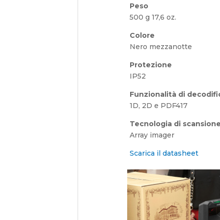
Peso
500 g 17,6 oz.
Colore
Nero mezzanotte
Protezione
IP52
Funzionalità di decodifi
1D, 2D e PDF417
Tecnologia di scansion
Array imager
Scarica il datasheet