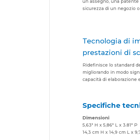
un assegno, una patente di
sicurezza di un negozio o 
Tecnologia di i
prestazioni di s
Ridefinisce lo standard d
migliorando in modo signif
capacità di elaborazione e 
Specifiche tecn
Dimensioni
5,63″ H x 5,86″ L x 3.81″ P
14,3 cm H x 14,9 cm L x 9