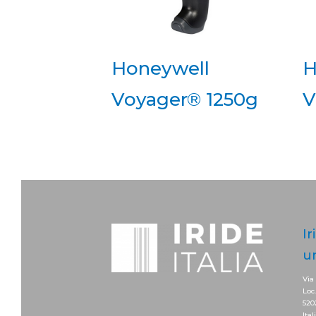
Honeywell
H
Voyager® 1250g
V
Ir
u
Via
Loc
520
Ital