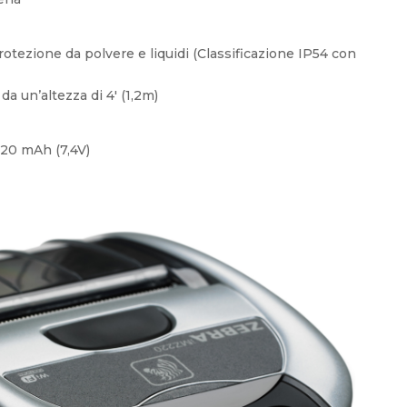
rotezione da polvere e liquidi (Classificazione IP54 con
a un’altezza di 4′ (1,2m)
1620 mAh (7,4V)