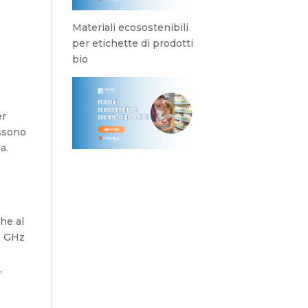
Materiali ecosostenibili
per etichette di prodotti
bio
er
ossono
a.
che al
5 GHz
,