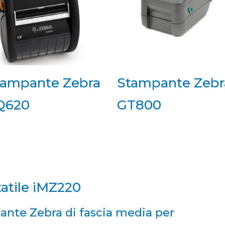
tampante Zebra
Stampante Zebr
Q620
GT800
atile iMZ220
ante Zebra di fascia media per