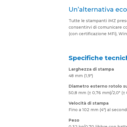
Un’alternativa e
Tutte le stampanti iMZ pres
consentirvi di comunicare co
(con certificazione MFi), W
Specifiche tecnic
Larghezza di stampa
48 mm (1,9″)
Diametro esterno rotolo s
50,8 mm (± 0,76 mm)/2,0″ (± 
Velocità di stampa
Fino a 102 mm (4″) al secon
Peso
0,32 kg/0,70 libbre con batt