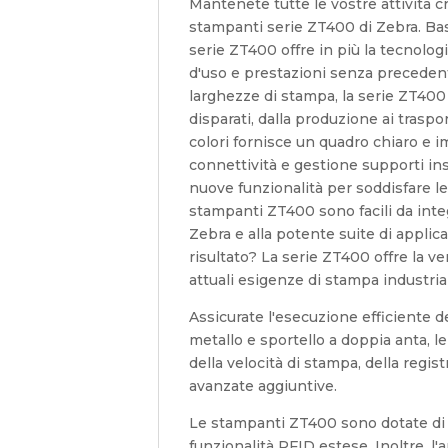
Mantenete tutte le vostre attività c
stampanti serie ZT400 di Zebra. Basa
serie ZT400 offre in più la tecnolog
d'uso e prestazioni senza precedenti
larghezze di stampa, la serie ZT400 
disparati, dalla produzione ai traspor
colori fornisce un quadro chiaro e i
connettività e gestione supporti in
nuove funzionalità per soddisfare le
stampanti ZT400 sono facili da integ
Zebra e alla potente suite di applica
risultato? La serie ZT400 offre la ver
attuali esigenze di stampa industria
Assicurate l'esecuzione efficiente d
metallo e sportello a doppia anta, 
della velocità di stampa, della regis
avanzate aggiuntive.
Le stampanti ZT400 sono dotate di 
funzionalità RFID estese. Inoltre, 