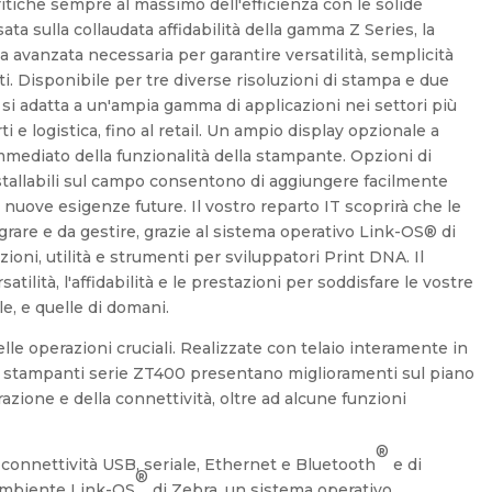
ritiche sempre al massimo dell'efficienza con le solide
ta sulla collaudata affidabilità della gamma Z Series, la
ia avanzata necessaria per garantire versatilità, semplicità
. Disponibile per tre diverse risoluzioni di stampa e due
si adatta a un'ampia gamma di applicazioni nei settori più
ti e logistica, fino al retail. Un ampio display opzionale a
mmediato della funzionalità della stampante. Opzioni di
stallabili sul campo consentono di aggiungere facilmente
 nuove esigenze future. Il vostro reparto IT scoprirà che le
rare e da gestire, grazie al sistema operativo Link-OS® di
zioni, utilità e strumenti per sviluppatori Print DNA. Il
satilità, l'affidabilità e le prestazioni per soddisfare le vostre
le, e quelle di domani.
elle operazioni cruciali. Realizzate con telaio interamente in
le stampanti serie ZT400 presentano miglioramenti sul piano
trazione e della connettività, oltre ad alcune funzioni
®
connettività USB, seriale, Ethernet e Bluetooth
e di
®
l'ambiente Link-OS
di Zebra, un sistema operativo