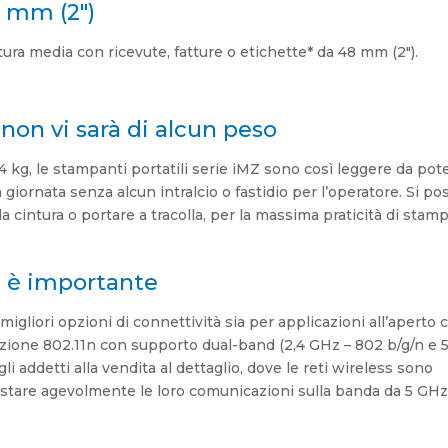
8 mm (2″)
atura media con ricevute, fatture o etichette* da 48 mm (2″).
non vi sarà di alcun peso
kg, le stampanti portatili serie iMZ sono così leggere da pot
 giornata senza alcun intralcio o fastidio per l’operatore. Si p
cintura o portare a tracolla, per la massima praticità di stamp
s è importante
igliori opzioni di connettività sia per applicazioni all’aperto 
pzione 802.11n con supporto dual-band (2,4 GHz – 802 b/g/n e 
li addetti alla vendita al dettaglio, dove le reti wireless sono
ostare agevolmente le loro comunicazioni sulla banda da 5 GHz