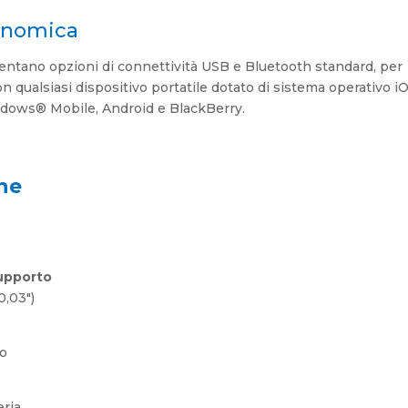
conomica
entano opzioni di connettività USB e Bluetooth standard, per
n qualsiasi dispositivo portatile dotato di sistema operativo i
indows® Mobile, Android e BlackBerry.
he
upporto
0,03″)
do
eria