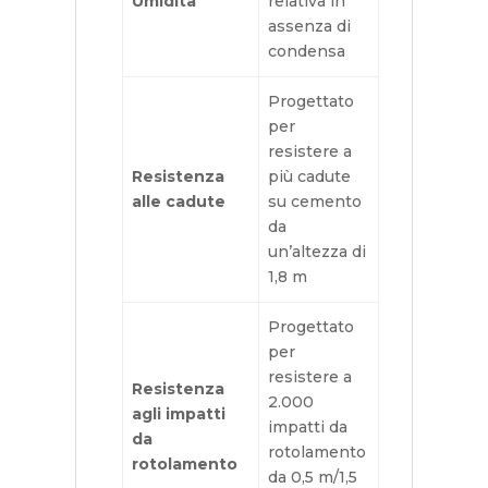
Umidità
relativa in
assenza di
condensa
Progettato
per
resistere a
Resistenza
più cadute
alle cadute
su cemento
da
un’altezza di
1,8 m
Progettato
per
resistere a
Resistenza
2.000
agli impatti
impatti da
da
rotolamento
rotolamento
da 0,5 m/1,5