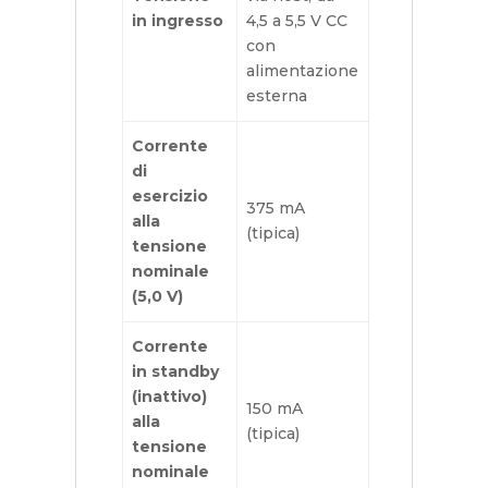
in ingresso
4,5 a 5,5 V CC
con
alimentazione
esterna
Corrente
di
esercizio
375 mA
alla
(tipica)
tensione
nominale
(5,0 V)
Corrente
in standby
(inattivo)
150 mA
alla
(tipica)
tensione
nominale