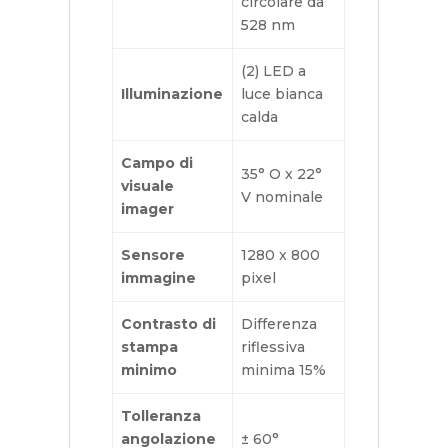
circolare da
528 nm
(2) LED a
Illuminazione
luce bianca
calda
Campo di
35° O x 22°
visuale
V nominale
imager
Sensore
1280 x 800
immagine
pixel
Contrasto di
Differenza
stampa
riflessiva
minimo
minima 15%
Tolleranza
angolazione
± 60°