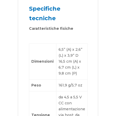
Specifiche
tecniche
Caratteristiche fisiche
6,5” (A) x 2,6”
(L) x 3,9” D
Dimensioni
16,5 cm (A) x
6,7 cm (L) x
9,8 cm (P)
Peso
161,9 g/5,7 oz
da 4,5 a 5,5 V
CC con
alimentazione
Tensione
via host; da