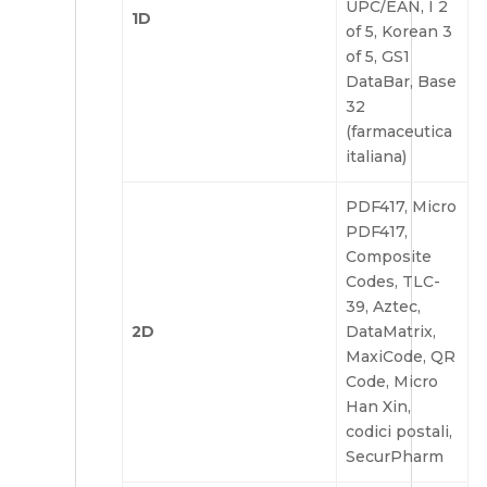
UPC/EAN, I 2
1D
of 5, Korean 3
of 5, GS1
DataBar, Base
32
(farmaceutica
italiana)
PDF417, Micro
PDF417,
Composite
Codes, TLC-
39, Aztec,
2D
DataMatrix,
MaxiCode, QR
Code, Micro
Han Xin,
codici postali,
SecurPharm