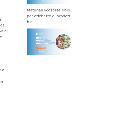
Materiali ecosostenibili
per etichette di prodotti
e
bio
 da
va di
le
 di
ori