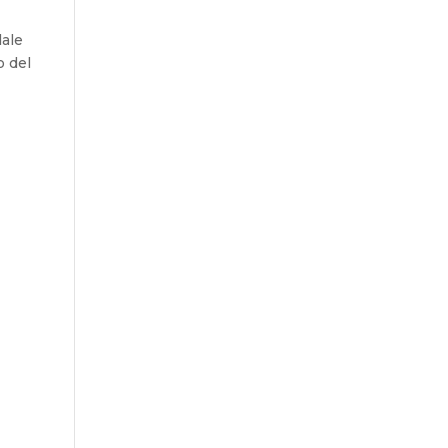
dale
o del