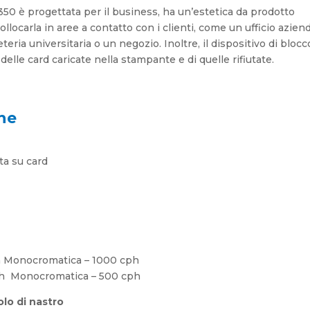
0 è progettata per il business, ha un’estetica da prodotto
locarla in aree a contatto con i clienti, come un ufficio azien
eria universitaria o un negozio. Inoltre, il dispositivo di blocc
delle card caricate nella stampante e di quelle rifiutate.
he
ta su card
ph Monocromatica – 1000 cph
cph Monocromatica – 500 cph
olo di nastro