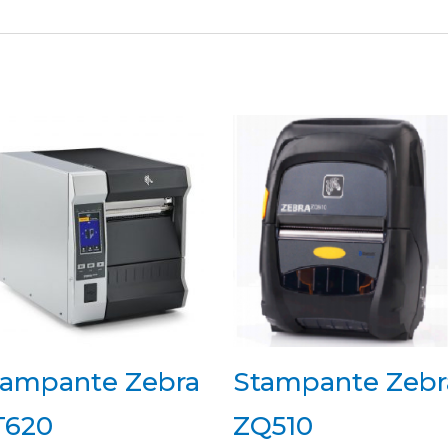
tampante Zebra
Stampante Zebr
T620
ZQ510