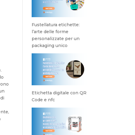
Fustellatura etichette:
l’arte delle forme
personalizzate per un
packaging unico
.
lo
frono
 un
Etichetta digitale con QR
di
Code e nfc
ente,
a