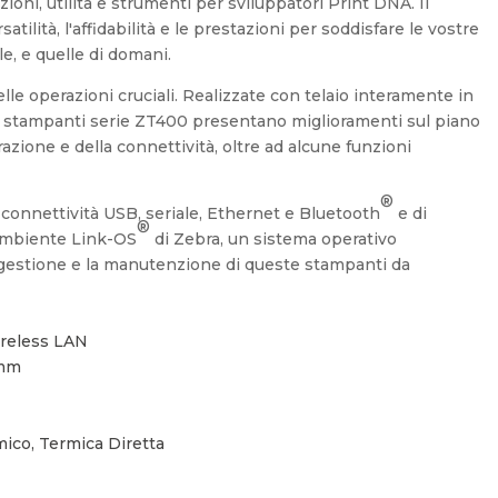
zioni, utilità e strumenti per sviluppatori Print DNA. Il
satilità, l'affidabilità e le prestazioni per soddisfare le vostre
le, e quelle di domani.
elle operazioni cruciali. Realizzate con telaio interamente in
le stampanti serie ZT400 presentano miglioramenti sul piano
trazione e della connettività, oltre ad alcune funzioni
®
connettività USB, seriale, Ethernet e Bluetooth
e di
®
l'ambiente Link-OS
di Zebra, un sistema operativo
 la gestione e la manutenzione di queste stampanti da
ireless LAN
 mm
m
mico, Termica Diretta