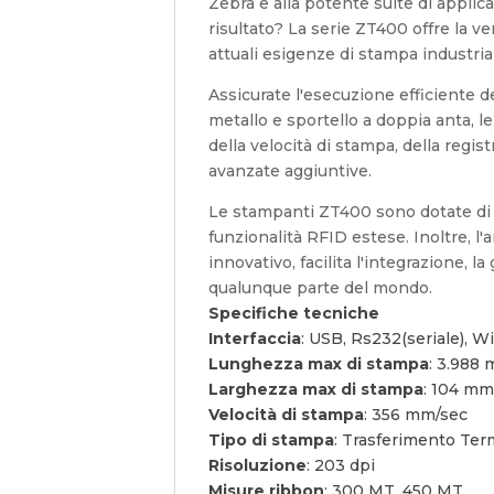
Zebra e alla potente suite di applica
risultato? La serie ZT400 offre la ver
attuali esigenze di stampa industria
Assicurate l'esecuzione efficiente d
metallo e sportello a doppia anta, 
della velocità di stampa, della regis
avanzate aggiuntive.
Le stampanti ZT400 sono dotate di 
funzionalità RFID estese. Inoltre, 
innovativo, facilita l'integrazione,
qualunque parte del mondo.
Specifiche tecniche
Interfaccia
: USB, Rs232(seriale), W
Lunghezza max di stampa
: 3.988
Larghezza max di stampa
: 104 m
Velocità di stampa
: 356 mm/sec
Tipo di stampa
: Trasferimento Ter
Risoluzione
: 203 dpi
Misure ribbon
: 300 MT, 450 MT