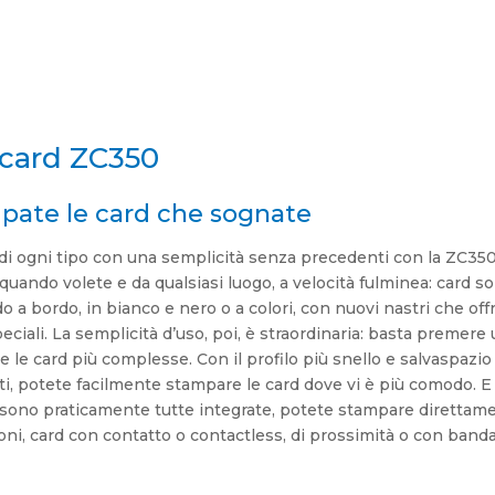
card ZC350
pate le card che sognate
di ogni tipo con una semplicità senza precedenti con la ZC350
uando volete e da qualsiasi luogo, a velocità fulminea: card so
do a bordo, in bianco e nero o a colori, con nuovi nastri che of
speciali. La semplicità d’uso, poi, è straordinaria: basta premere
le card più complesse. Con il profilo più snello e salvaspazio 
i, potete facilmente stampare le card dove vi è più comodo. E
a sono praticamente tutte integrate, potete stampare direttam
ioni, card con contatto o contactless, di prossimità o con band