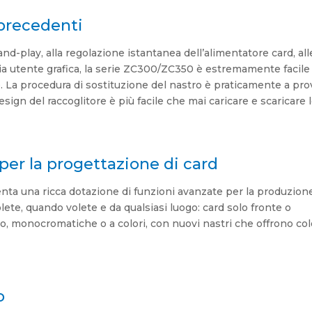
precedenti
and-play, alla regolazione istantanea dell’alimentatore card, all
ccia utente grafica, la serie ZC300/ZC350 è estremamente facile
re. La procedura di sostituzione del nastro è praticamente a pro
esign del raccoglitore è più facile che mai caricare e scaricare 
 per la progettazione di card
ta una ricca dotazione di funzioni avanzate per la produzione
ete, quando volete e da qualsiasi luogo: card solo fronte o
do, monocromatiche o a colori, con nuovi nastri che offrono col
o