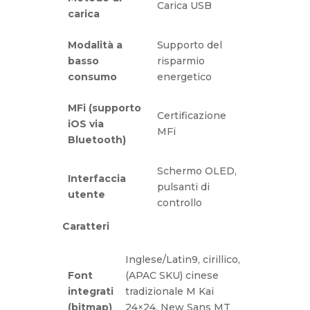
Carica USB
carica
Modalità a
Supporto del
basso
risparmio
consumo
energetico
MFi (supporto
Certificazione
iOS via
MFi
Bluetooth)
Schermo OLED,
Interfaccia
pulsanti di
utente
controllo
Caratteri
Inglese/Latin9, cirillico,
Font
(APAC SKU) cinese
integrati
tradizionale M Kai
(bitmap)
24×24, New Sans MT