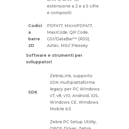
estensione a 2 e a 5 cifre
e compositi
Codici
PDF417, MicroPDF417,
a
MaxiCode, QR Code,
barre
GS1/DataBar™ (RSS),
2D
Aztec, MSI/ Plessey
Software e strumenti per
sviluppa
tori
ZebraLink, supporto
SDK multipiattaforma
legacy per PC Windows
SDK
v7, v8, v10, Android, iOS,
Windows CE, Windows
Mobile 6.5
Zebra PC Setup Utility,
OPOS Driver, Zebra