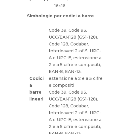
16×16
Simbologie per codici a barre
Code 39, Code 93,
UCC/EAN128 (GS1-128),
Code 128, Codabar,
Interleaved 2-of-5, UPC-
A e UPC-E, estensione a
2 e a 5 cifre e compositi,
EAN-8, EAN-13,
Codici
estensione a 2 e a 5 cifre
a
e compositi
barre
Code 39, Code 93,
lineari
UCC/EAN128 (GS1-128),
Code 128, Codabar,
Interleaved 2-of-5, UPC-
A e UPC-E, estensione a
2 e a 5 cifre e compositi,
EAN-8, EAN-13,