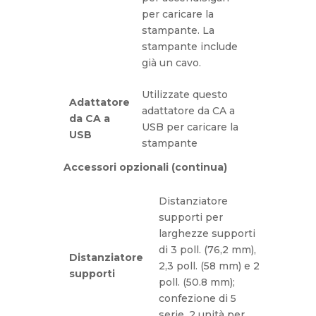
per caricare la
stampante. La
stampante include
già un cavo.
Utilizzate questo
Adattatore
adattatore da CA a
da CA a
USB per caricare la
USB
stampante
Accessori opzionali (continua)
Distanziatore
supporti per
larghezze supporti
di 3 poll. (76,2 mm),
Distanziatore
2,3 poll. (58 mm) e 2
supporti
poll. (50.8 mm);
confezione di 5
serie, 2 unità per