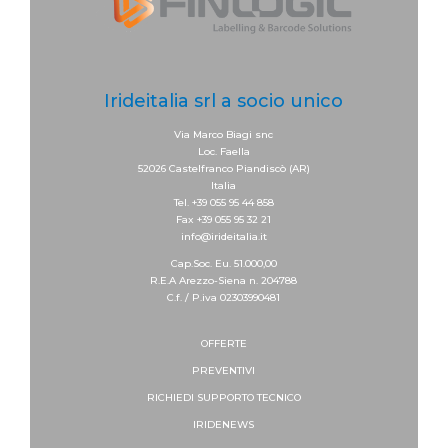
Irideitalia srl a socio unico
Via Marco Biagi snc
Loc. Faella
52026 Castelfranco Piandiscò (AR)
Italia
Tel. +39 055 95 44 858
Fax +39 055 95 32 21
info@irideitalia.it
Cap.Soc. Eu. 51.000,00
R.E.A Arezzo-Siena n. 204788
C.f. / P.iva 02303990481
OFFERTE
PREVENTIVI
RICHIEDI SUPPORTO
TECNICO
IRIDENEWS