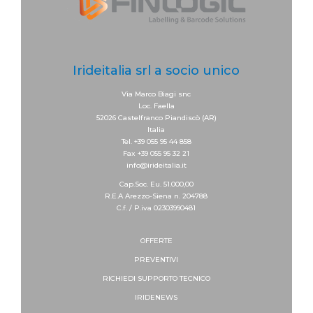
Irideitalia srl a socio unico
Via Marco Biagi snc
Loc. Faella
52026 Castelfranco Piandiscò (AR)
Italia
Tel. +39 055 95 44 858
Fax +39 055 95 32 21
info@irideitalia.it
Cap.Soc. Eu. 51.000,00
R.E.A Arezzo-Siena n. 204788
C.f. / P.iva 02303990481
OFFERTE
PREVENTIVI
RICHIEDI SUPPORTO
TECNICO
IRIDENEWS