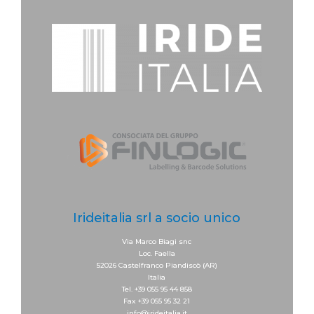
Irideitalia srl a socio unico
Via Marco Biagi snc
Loc. Faella
52026 Castelfranco Piandiscò (AR)
Italia
Tel. +39 055 95 44 858
Fax +39 055 95 32 21
info@irideitalia.it