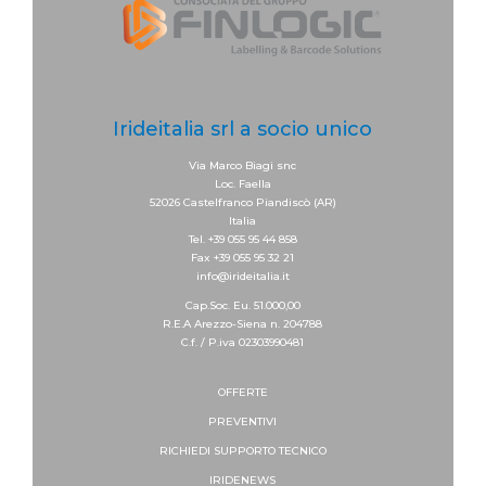
Irideitalia srl a socio unico
Via Marco Biagi snc
Loc. Faella
52026 Castelfranco Piandiscò (AR)
Italia
Tel. +39 055 95 44 858
Fax +39 055 95 32 21
info@irideitalia.it
Cap.Soc. Eu. 51.000,00
R.E.A Arezzo-Siena n. 204788
C.f. / P.iva 02303990481
OFFERTE
PREVENTIVI
RICHIEDI SUPPORTO
TECNICO
IRIDENEWS