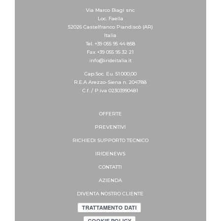
Via Marco Biagi snc
Loc. Faella
52026 Castelfranco Piandiscò (AR)
Italia
Tel. +39 055 95 44 858
Fax +39 055 95 32 21
info@irideitalia.it
Cap.Soc. Eu. 51.000,00
R.E.A Arezzo-Siena n. 204788
C.f. / P.iva 02303990481
OFFERTE
PREVENTIVI
RICHIEDI SUPPORTO
TECNICO
IRIDENEWS
CONTATTI
AZIENDA
DIVENTA NOSTRO CLIENTE