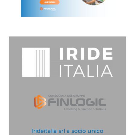
Irideitalia srl a socio unico