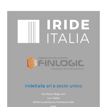
Irideitalia srl a socio unico
Via Marco Biagi snc
Loc. Faella
52026 Castelfranco Piandiscò (AR)
Italia