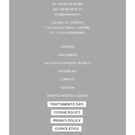
Tel. +39 055 95 44 858
Fax +39 055 95 32 21
info@irideitalia.it
Cap.Soc. Eu. 51.000,00
R.E.A Arezzo-Siena n. 204788
C.f. / P.iva 02303990481
OFFERTE
PREVENTIVI
RICHIEDI SUPPORTO
TECNICO
IRIDENEWS
CONTATTI
AZIENDA
DIVENTA NOSTRO CLIENTE