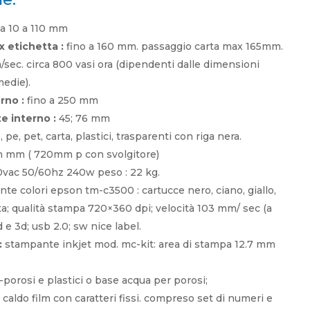
a 10 a 110 mm
x etichetta :
fino a 160 mm. passaggio carta max 165mm.
ec. circa 800 vasi ora (dipendenti dalle dimensioni
medie).
rno :
fino a 250 mm
e interno :
45; 76 mm
 pe, pet, carta, plastici, trasparenti con riga nera.
 h mm ( 720mm p con svolgitore)
vac 50/60hz 240w peso : 22 kg.
te colori epson tm-c3500 : cartucce nero, ciano, giallo,
ta; qualità stampa 720×360 dpi; velocità 103 mm/ sec (a
e 3d; usb 2.0; sw nice label.
:
stampante inkjet mod. mc-kit: area di stampa 12.7 mm
orosi e plastici o base acqua per porosi;
 caldo film con caratteri fissi. compreso set di numeri e