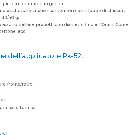
i, piccoli contenitori in genere.
ono etichettare anche i contenitori con il tappo di chiusura
 30/40 g.
 possono trattare prodotti con diametro fino a 110mm. Come
 cartone, ecc.
he dell’applicatore Pk-52:
re fronte/retro
ori
termico o termici
he: