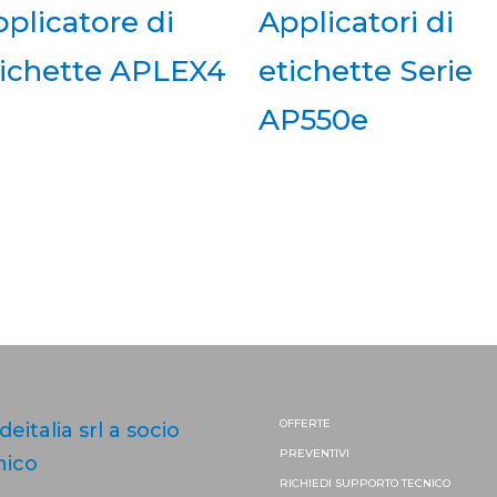
plicatore di
Applicatori di
tichette APLEX4
etichette Serie
AP550e
OFFERTE
ideitalia srl a socio
PREVENTIVI
nico
RICHIEDI SUPPORTO
TECNICO