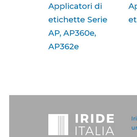
Applicatori di
Ap
etichette Serie
e
AP, AP360e,
AP362e
Ir
u