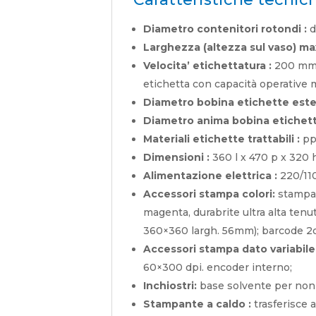
Diametro contenitori rotondi :
d
Larghezza (altezza sul vaso) ma
Velocita’ etichettatura :
200 mm/s
etichetta con capacità operative 
Diametro bobina etichette este
Diametro anima bobina etichett
Materiali etichette trattabili :
pp,
Dimensioni :
360 l x 470 p x 320
Alimentazione elettrica :
220/110
Accessori stampa colori:
stampan
magenta, durabrite ultra alta tenu
360×360 largh. 56mm); barcode 2d 
Accessori stampa dato variabile
60×300 dpi. encoder interno;
Inchiostri:
base solvente per non-p
Stampante a caldo :
trasferisce a