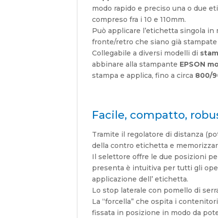
modo rapido e preciso una o due eti
compreso fra i 10 e 110mm.
Può applicare l’etichetta singola i
fronte/retro che siano già stampate
Collegabile a diversi modelli di
stam
abbinare alla stampante
EPSON mo
stampa e applica, fino a circa
800/9
Facile, compatto, robu
Tramite il regolatore di distanza (p
della contro etichetta e memorizzar
Il selettore offre le due posizioni p
presenta è intuitiva per tutti gli ope
applicazione dell’ etichetta.
Lo stop laterale con pomello di serra
La “forcella” che ospita i contenitor
fissata in posizione in modo da pote