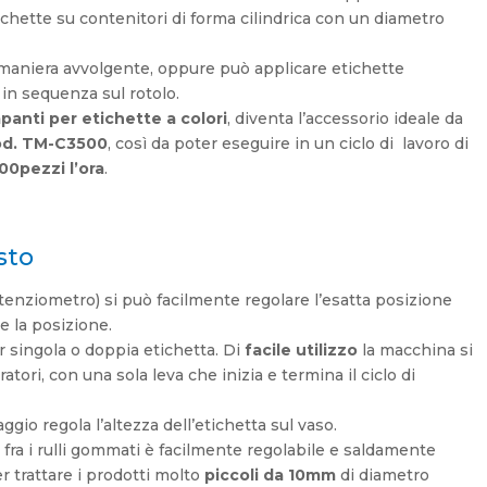
chette su contenitori di forma cilindrica con un diametro
n maniera avvolgente, oppure può applicare etichette
 in sequenza sul rotolo.
panti per etichette a colori
, diventa l’accessorio ideale da
d. TM-C3500
, così da poter eseguire in un ciclo di lavoro di
00pezzi l’ora
.
sto
otenziometro) si può facilmente regolare l’esatta posizione
e la posizione.
er singola o doppia etichetta. Di
facile utilizzo
la macchina si
ratori, con una sola leva che inizia e termina il ciclo di
ggio regola l’altezza dell’etichetta sul vaso.
i fra i rulli gommati è facilmente regolabile e saldamente
r trattare i prodotti molto
piccoli da 10mm
di diametro