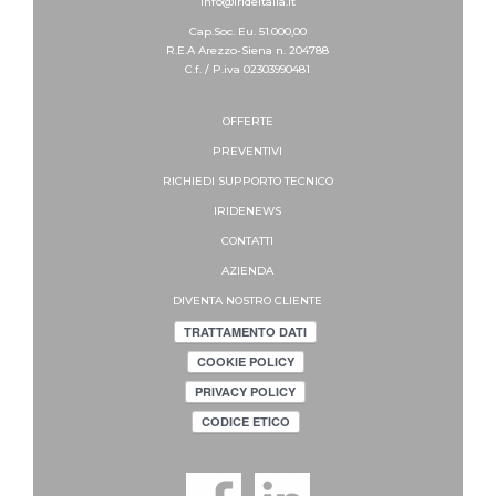
info@irideitalia.it
Cap.Soc. Eu. 51.000,00
R.E.A Arezzo-Siena n. 204788
C.f. / P.iva 02303990481
OFFERTE
PREVENTIVI
RICHIEDI SUPPORTO
TECNICO
IRIDENEWS
CONTATTI
AZIENDA
DIVENTA NOSTRO CLIENTE