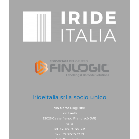
Irideitalia srl a socio unico
Via Marco Biagi snc
Loc. Faella
52026 Castelfranco Piandiscò (AR)
Italia
Tel. +39 055 95 44 858
Fax +39 055 95 32 21