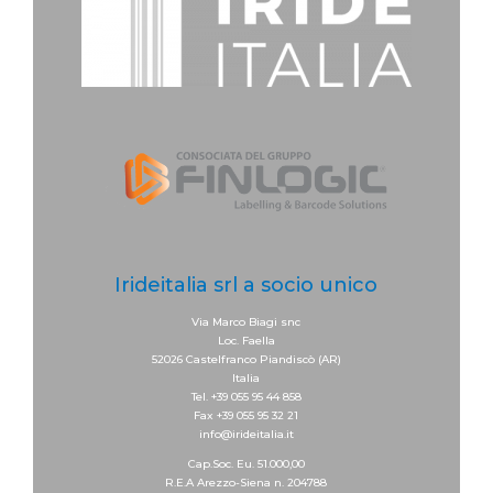
Irideitalia srl a socio unico
Via Marco Biagi snc
Loc. Faella
52026 Castelfranco Piandiscò (AR)
Italia
Tel. +39 055 95 44 858
Fax +39 055 95 32 21
info@irideitalia.it
Cap.Soc. Eu. 51.000,00
R.E.A Arezzo-Siena n. 204788