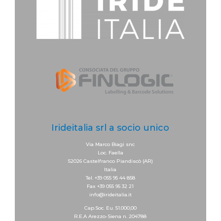
Irideitalia srl a socio unico
Via Marco Biagi snc
Loc. Faella
52026 Castelfranco Piandiscò (AR)
Italia
Tel. +39 055 95 44 858
Fax +39 055 95 32 21
info@irideitalia.it
Cap.Soc. Eu. 51.000,00
R.E.A Arezzo-Siena n. 204788