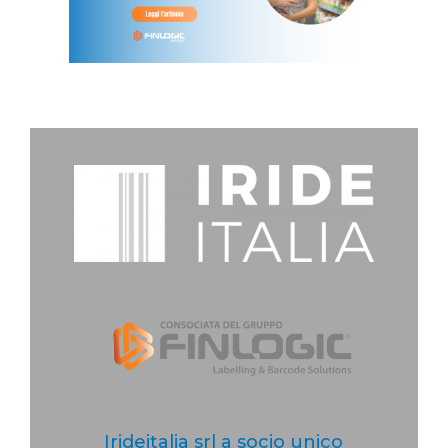
Irideitalia srl a socio unico