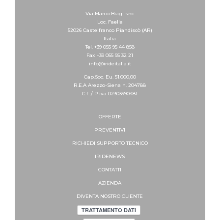
Via Marco Biagi snc
Loc. Faella
52026 Castelfranco Piandiscò (AR)
Italia
Tel. +39 055 95 44 858
Fax +39 055 95 32 21
info@irideitalia.it
Cap.Soc. Eu. 51.000,00
R.E.A Arezzo-Siena n. 204788
C.f. / P.iva 02303990481
OFFERTE
PREVENTIVI
RICHIEDI SUPPORTO
TECNICO
IRIDENEWS
CONTATTI
AZIENDA
DIVENTA NOSTRO CLIENTE