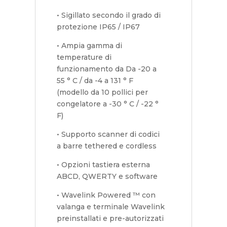
• Sigillato secondo il grado di
protezione IP65 / IP67
• Ampia gamma di
temperature di
funzionamento da Da -20 a
55 ° C / da -4 a 131 ° F
(modello da 10 pollici per
congelatore a -30 ° C / -22 °
F)
• Supporto scanner di codici
a barre tethered e cordless
• Opzioni tastiera esterna
ABCD, QWERTY e software
• Wavelink Powered ™ con
valanga e terminale Wavelink
preinstallati e pre-autorizzati