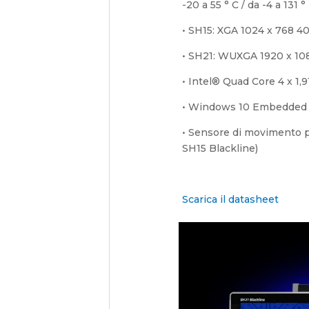
-20 a 55 ° C / da -4 a 131
• SH15: XGA 1024 x 768 40
• SH21: WUXGA 1920 x 10
• Intel® Quad Core 4 x 1,
• Windows 10 Embedded 
• Sensore di movimento p
SH15 Blackline)
Scarica il datasheet