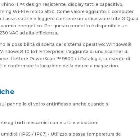
Rhino II ™: design resistente, display tattile capacitivo,
aming Wi-Fi e molto altro. Come valore aggiunto, il computer
 chassis sottile e leggero contiene un processore Intel® Quad
isparmio energetico. Per questo prodotto è disponibile un
230 VAC ad alta efficienza.
ono la possibilità di scelta del sistema operativo: Windows®
indows® 10 IoT Enterprise. L’aggiunta di uno scanner di
come il lettore PowerScan ™ 9500 di Datalogic, consente di
ti e confermare la locazione della merce a magazzino.
iche
sul pannello di vetro antiriflesso anche quando si
te agli urti meccanici come urti e vibrazioni
 umidità (IP65 / IP67) • Utilizzo a bassa temperatura da