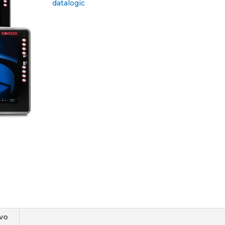
datalogic
ivo