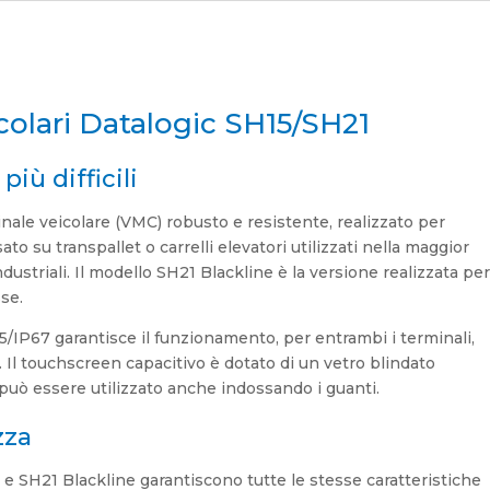
olari Datalogic SH15/SH21
più difficili
nale veicolare (VMC) robusto e resistente, realizzato per
 su transpallet o carrelli elevatori utilizzati nella maggior
ndustriali. Il modello SH21 Blackline è la versione realizzata pe
sse.
65/IP67 garantisce il funzionamento, per entrambi i terminali,
li. Il touchscreen capacitivo è dotato di un vetro blindato
può essere utilizzato anche indossando i guanti.
zza
e e SH21 Blackline garantiscono tutte le stesse caratteristiche