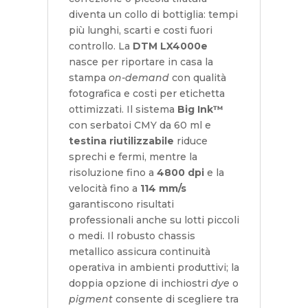
diventa un collo di bottiglia: tempi
più lunghi, scarti e costi fuori
controllo. La
DTM LX4000e
nasce per riportare in casa la
stampa
on-demand
con qualità
fotografica e costi per etichetta
ottimizzati. Il sistema
Big Ink™
con serbatoi CMY da 60 ml e
testina riutilizzabile
riduce
sprechi e fermi, mentre la
risoluzione fino a
4800 dpi
e la
velocità fino a
114 mm/s
garantiscono risultati
professionali anche su lotti piccoli
o medi. Il robusto chassis
metallico assicura continuità
operativa in ambienti produttivi; la
doppia opzione di inchiostri
dye
o
pigment
consente di scegliere tra