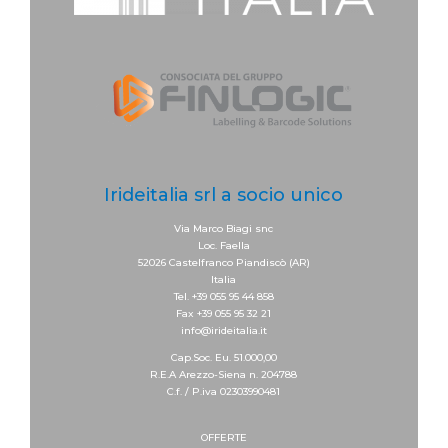
Irideitalia srl a socio unico
Via Marco Biagi snc
Loc. Faella
52026 Castelfranco Piandiscò (AR)
Italia
Tel. +39 055 95 44 858
Fax +39 055 95 32 21
info@irideitalia.it
Cap.Soc. Eu. 51.000,00
R.E.A Arezzo-Siena n. 204788
C.f. / P.iva 02303990481
OFFERTE