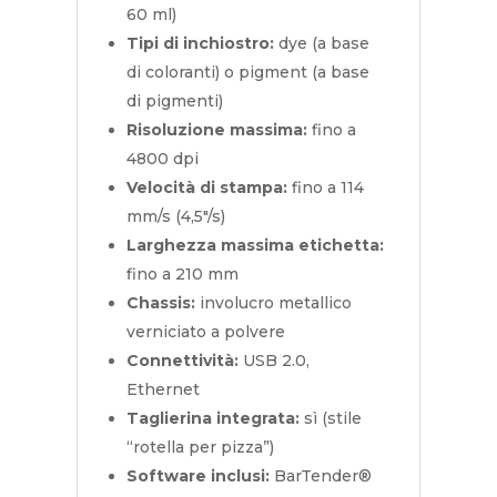
60 ml)
Tipi di inchiostro:
dye (a base
di coloranti) o pigment (a base
di pigmenti)
Risoluzione massima:
fino a
4800 dpi
Velocità di stampa:
fino a 114
mm/s (4,5″/s)
Larghezza massima etichetta:
fino a 210 mm
Chassis:
involucro metallico
verniciato a polvere
Connettività:
USB 2.0,
Ethernet
Taglierina integrata:
sì (stile
“rotella per pizza”)
Software inclusi:
BarTender®