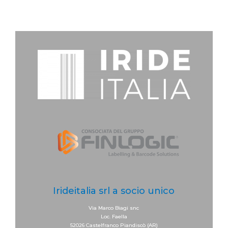
Irideitalia srl a socio unico
Via Marco Biagi snc
Loc. Faella
52026 Castelfranco Piandiscò (AR)