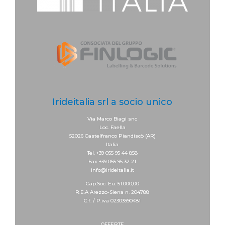
Irideitalia srl a socio unico
Via Marco Biagi snc
Loc. Faella
52026 Castelfranco Piandiscò (AR)
Italia
Tel. +39 055 95 44 858
Fax +39 055 95 32 21
info@irideitalia.it
Cap.Soc. Eu. 51.000,00
R.E.A Arezzo-Siena n. 204788
C.f. / P.iva 02303990481
OFFERTE