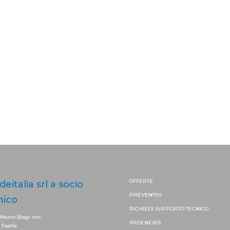
OFFERTE
ideitalia srl a socio
PREVENTIVI
nico
RICHIEDI SUPPORTO
TECNICO
 Marco Biagi snc
IRIDENEWS
. Faella