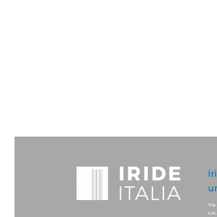
Ir
u
Via
Loc