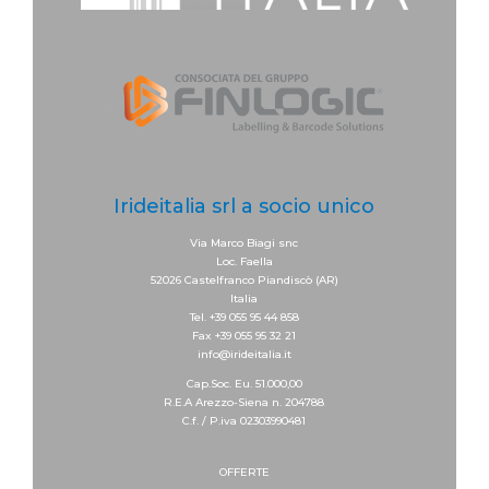
Irideitalia srl a socio unico
Via Marco Biagi snc
Loc. Faella
52026 Castelfranco Piandiscò (AR)
Italia
Tel. +39 055 95 44 858
Fax +39 055 95 32 21
info@irideitalia.it
Cap.Soc. Eu. 51.000,00
R.E.A Arezzo-Siena n. 204788
C.f. / P.iva 02303990481
OFFERTE