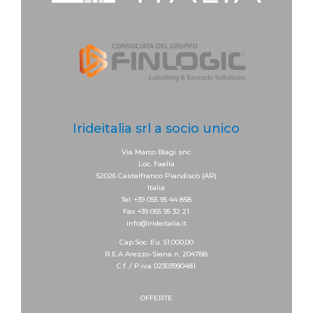
Irideitalia srl a socio unico
Via Marco Biagi snc
Loc. Faella
52026 Castelfranco Piandiscò (AR)
Italia
Tel. +39 055 95 44 858
Fax +39 055 95 32 21
info@irideitalia.it
Cap.Soc. Eu. 51.000,00
R.E.A Arezzo-Siena n. 204788
C.f. / P.iva 02303990481
OFFERTE