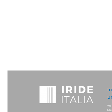
Ir
u
Via
Loc