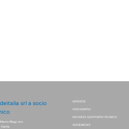
OFFERTE
ideitalia srl a socio
PREVENTIVI
nico
RICHIEDI SUPPORTO
TECNICO
 Marco Biagi snc
IRIDENEWS
. Faella