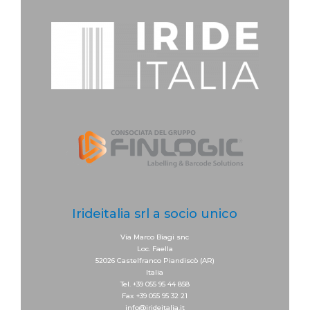
Irideitalia srl a socio unico
Via Marco Biagi snc
Loc. Faella
52026 Castelfranco Piandiscò (AR)
Italia
Tel. +39 055 95 44 858
Fax +39 055 95 32 21
info@irideitalia.it