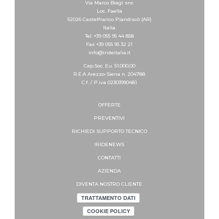
Via Marco Biagi snc
Loc. Faella
52026 Castelfranco Piandiscò (AR)
Italia
Tel. +39 055 95 44 858
Fax +39 055 95 32 21
info@irideitalia.it
Cap.Soc. Eu. 51.000,00
R.E.A Arezzo-Siena n. 204788
C.f. / P.iva 02303990481
OFFERTE
PREVENTIVI
RICHIEDI SUPPORTO
TECNICO
IRIDENEWS
CONTATTI
AZIENDA
DIVENTA NOSTRO CLIENTE