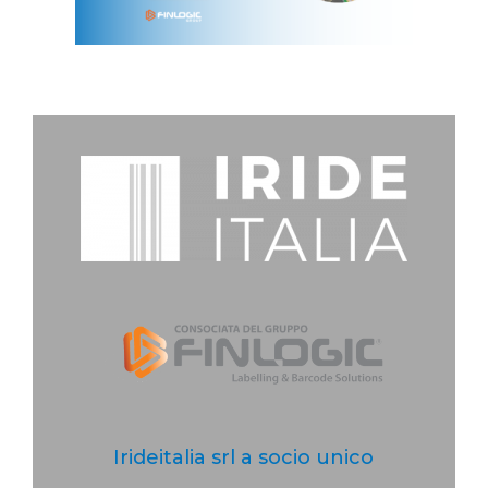
Irideitalia srl a socio unico